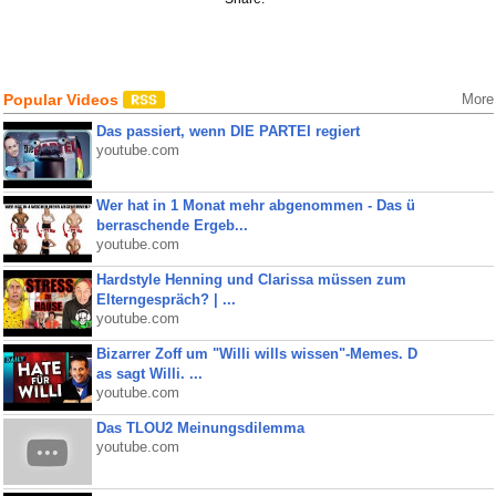
Popular Videos
More
Das passiert, wenn DIE PARTEI regiert
youtube.com
Wer hat in 1 Monat mehr abgenommen - Das ü
berraschende Ergeb...
youtube.com
Hardstyle Henning und Clarissa müssen zum
Elterngespräch? | ...
youtube.com
Bizarrer Zoff um "Willi wills wissen"-Memes. D
as sagt Willi. ...
youtube.com
Das TLOU2 Meinungsdilemma
youtube.com