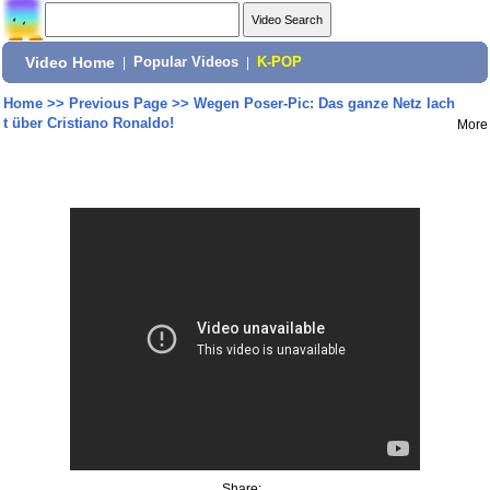
Video Home
|
Popular Videos
|
K-POP
Home
>>
Previous Page
>>
Wegen Poser-Pic: Das ganze Netz lach
t über Cristiano Ronaldo!
More
Share: