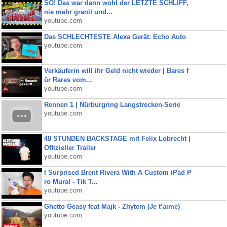
SO! Das war dann wohl der LETZTE SCHLIFF,
nie mehr granit und...
youtube.com
Das SCHLECHTESTE Alexa Gerät: Echo Auto
youtube.com
Verkäuferin will ihr Geld nicht wieder | Bares f
ür Rares vom...
youtube.com
Rennen 1 | Nürburgring Langstrecken-Serie
youtube.com
48 STUNDEN BACKSTAGE mit Felix Lobrecht |
Offizieller Trailer
youtube.com
I Surprised Brent Rivera With A Custom iPad P
ro Mural - Tik T...
youtube.com
Ghetto Geasy feat Majk - Zhytem (Je t’aime)
youtube.com