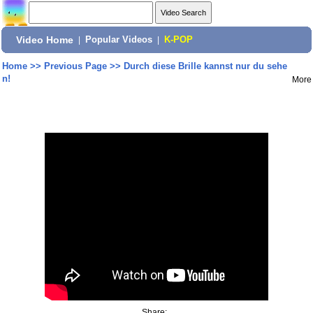
Video Home
|
Popular Videos
|
K-POP
Home
>>
Previous Page
>>
Durch diese Brille kannst nur du sehe
n!
More
Share: