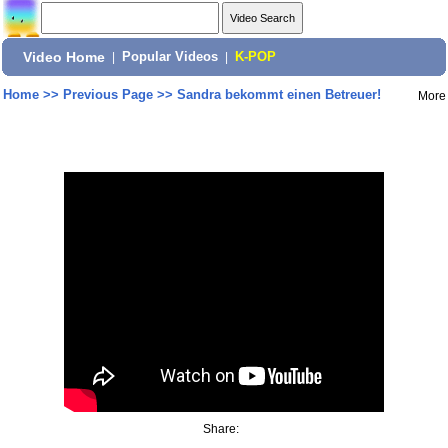
Video Home
|
Popular Videos
|
K-POP
Home
>>
Previous Page
>>
Sandra bekommt einen Betreuer!
More
Share: