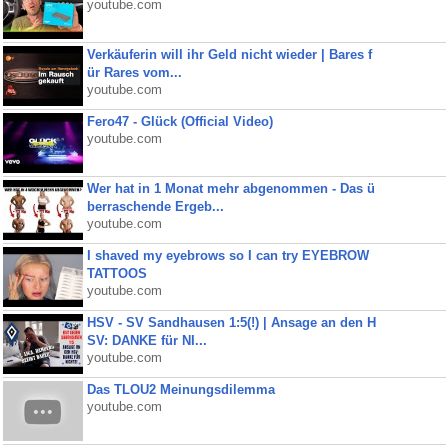
youtube.com
Verkäuferin will ihr Geld nicht wieder | Bares f
ür Rares vom...
youtube.com
Fero47 - Glück (Official Video)
youtube.com
Wer hat in 1 Monat mehr abgenommen - Das ü
berraschende Ergeb...
youtube.com
I shaved my eyebrows so I can try EYEBROW
TATTOOS
youtube.com
HSV - SV Sandhausen 1:5(!) | Ansage an den H
SV: DANKE für NI...
youtube.com
Das TLOU2 Meinungsdilemma
youtube.com