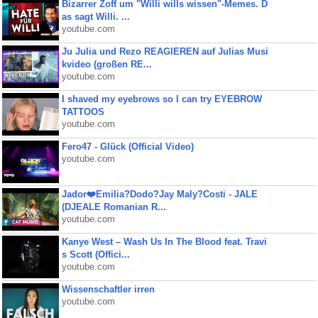
Bizarrer Zoff um "Willi wills wissen"-Memes. D
as sagt Willi. ...
youtube.com
Ju Julia und Rezo REAGIEREN auf Julias Musi
kvideo (großen RE...
youtube.com
I shaved my eyebrows so I can try EYEBROW
TATTOOS
youtube.com
Fero47 - Glück (Official Video)
youtube.com
Jador❤️Emilia?Dodo?Jay Maly?Costi - JALE
(DJEALE Romanian R...
youtube.com
Kanye West – Wash Us In The Blood feat. Travi
s Scott (Offici...
youtube.com
Wissenschaftler irren
youtube.com