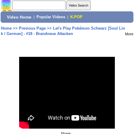
Video Home
|
Popular Videos
|
K-POP
Home
>>
Previous Page
>>
Let's Play Pokémon Schwarz [Soul Lin
k / German] - #18 - Brandneue Attacken
More
Share: