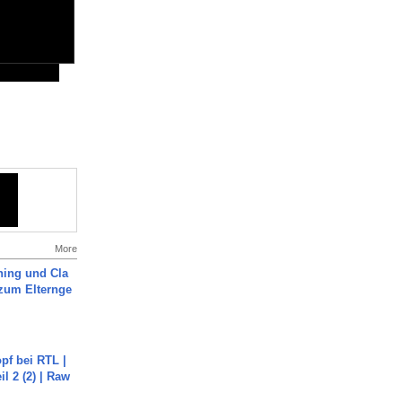
More
ning und Cla
zum Elternge
pf bei RTL |
il 2 (2) | Raw