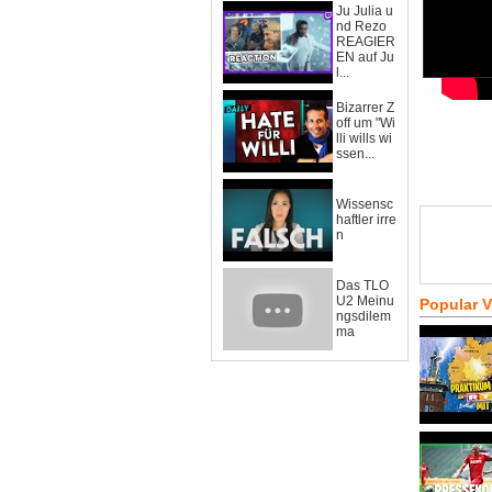
Ju Julia u
nd Rezo
REAGIER
EN auf Ju
l...
Bizarrer Z
off um "Wi
lli wills wi
ssen...
Wissensc
haftler irre
n
Das TLO
U2 Meinu
Popular 
ngsdilem
ma