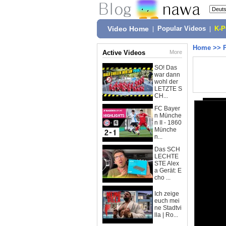
Video Home
|
Popular Videos
|
K-
Home
>>
Active Videos
More
SO! Das
war dann
wohl der
LETZTE S
CH...
FC Bayer
n Münche
n II - 1860
Münche
n...
Das SCH
LECHTE
STE Alex
a Gerät: E
cho ...
Ich zeige
euch mei
ne Stadtvi
lla | Ro...