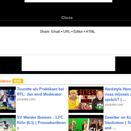
Close
6
Share:
Email
•
URL
•
Editor
•
HTML
Videos
Tourette als Praktikant bei
Hardstyle Hen
RTL: Jan wird Moderator
rissa müssen 
youtube.com
spräch? | ...
youtube.com
SV Werder Bremen - 1.FC
Gewitter im Ko
Köln (6:1) | Pressekonferen
Studiotour | Te
z
and ...