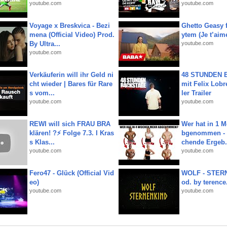
youtube.com
youtube.com
Voyage x Breskvica - Bezi
Ghetto Geasy f
mena (Official Video) Prod.
ytem (Je t’aim
By Ultra...
youtube.com
youtube.com
Verkäuferin will ihr Geld ni
48 STUNDEN
cht wieder | Bares für Rare
mit Felix Lobre
s vom...
ler Trailer
youtube.com
youtube.com
REWI will sich FRAU BRA
Wer hat in 1 
klären! ?⚡️ Folge 7.3. I Kras
bgenommen - 
s Klas...
chende Ergeb.
youtube.com
youtube.com
Fero47 - Glück (Official Vid
WOLF - STERN
eo)
od. by terence.
youtube.com
youtube.com