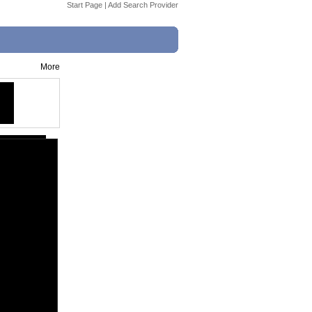
Start Page
|
Add Search Provider
More