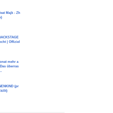
eat Majk - Zh
e)
 BACKSTAGE
cht | Offiziel
Monat mehr a
Das überras
..
ENKIND (pr
killt)