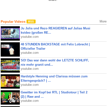
Popular Videos
More
Ju Julia und Rezo REAGIEREN auf Julias Musi
kvideo (großen RE...
youtube.com
48 STUNDEN BACKSTAGE mit Felix Lobrecht |
Offizieller Trailer
youtube.com
SO! Das war dann wohl der LETZTE SCHLIFF,
nie mehr granit und...
youtube.com
Hardstyle Henning und Clarissa müssen zum
Elterngespräch? | ...
youtube.com
Gewitter im Kopf bei RTL | Studiotour | Teil 2
(2) | Raw and ...
youtube.com