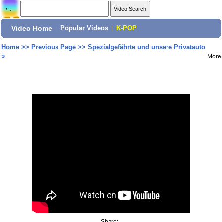
Video Home
|
Popular Videos
|
K-POP
Home
>>
Previous Page
>>
Spezialgefährte und unsere Privatauto
s
More
Share: