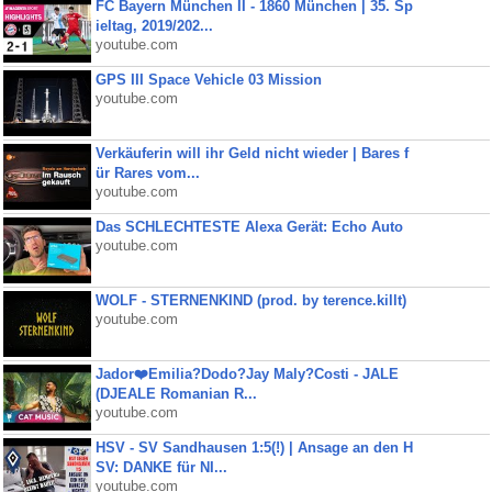
FC Bayern München II - 1860 München | 35. Sp
ieltag, 2019/202...
youtube.com
GPS III Space Vehicle 03 Mission
youtube.com
Verkäuferin will ihr Geld nicht wieder | Bares f
ür Rares vom...
youtube.com
Das SCHLECHTESTE Alexa Gerät: Echo Auto
youtube.com
WOLF - STERNENKIND (prod. by terence.killt)
youtube.com
Jador❤️Emilia?Dodo?Jay Maly?Costi - JALE
(DJEALE Romanian R...
youtube.com
HSV - SV Sandhausen 1:5(!) | Ansage an den H
SV: DANKE für NI...
youtube.com