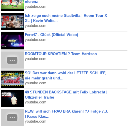
nferenz
youtube.com
Ich zeige euch meine Stadtvilla | Room Tour X
XL | Kevin Wolte...
youtube.com
Fero47 - Glück (Official Video)
youtube.com
ROOMTOUR KROATIEN ? Team Harrison
youtube.com
SO! Das war dann wohl der LETZTE SCHLIFF,
nie mehr granit und...
youtube.com
48 STUNDEN BACKSTAGE mit Felix Lobrecht |
Offizieller Trailer
youtube.com
REWI will sich FRAU BRA klären! ?⚡️ Folge 7.3.
I Krass Klas...
youtube.com