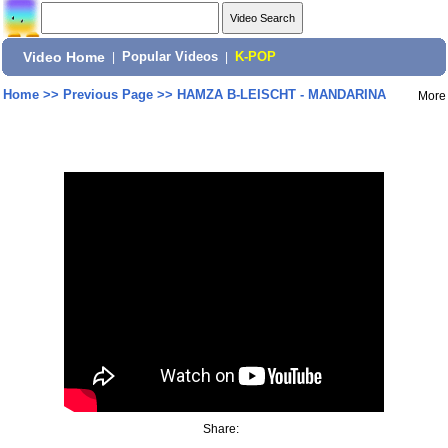
Video Home
|
Popular Videos
|
K-POP
Home
>>
Previous Page
>>
HAMZA B-LEISCHT - MANDARINA
More
Share: