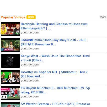
Popular Videos
More
Hardstyle Henning und Clarissa müssen zum
Elterngespräch? | ...
youtube.com
Jador❤️Emilia?Dodo?Jay Maly?Costi - JALE
(DJEALE Romanian R...
youtube.com
Kanye West – Wash Us In The Blood feat. Travi
s Scott (Offici...
youtube.com
Gewitter im Kopf bei RTL | Studiotour | Teil 2
(2) | Raw and ...
youtube.com
FC Bayern München II - 1860 München | 35. Sp
ieltag, 2019/202...
youtube.com
SV Werder Bremen - 1.FC Köln (6:1) | Presseko