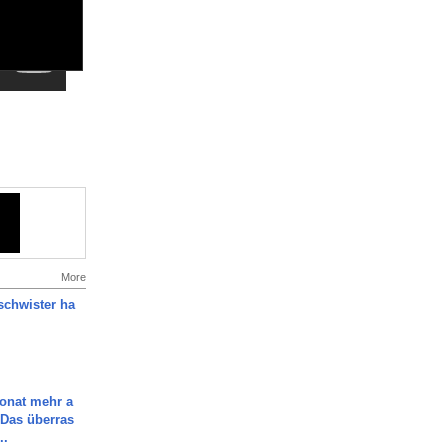
More
chwister ha
Monat mehr a
Das überras
..