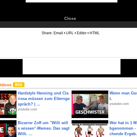
Close
6
Share:
Email
•
URL
•
Editor
•
HTML
Videos
Hardstyle Henning und Cla
Wenn man Ges
rissa müssen zum Elternge
t.
spräch? | ...
youtube.com
youtube.com
Bizarrer Zoff um "Willi will
Wer hat in 1 
s wissen"-Memes. Das sagt
bgenommen - 
Willi. ...
chende Ergeb.