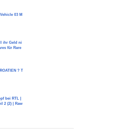
 Vehicle 03 M
l ihr Geld ni
ares für Rare
OATIEN ? T
pf bei RTL |
il 2 (2) | Raw