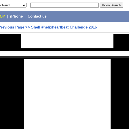
POP
|
iPhone
|
Contact us
Previous Page
>>
Shell #helixheartbeat Challenge 2016