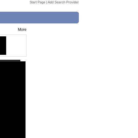
Start Page
|
Add Search Provider
More