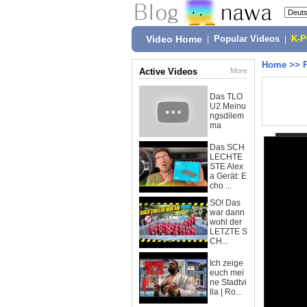
Video Home
|
Popular Videos
|
K-
Home
>>
Active Videos
More
Das TLO
U2 Meinu
ngsdilem
ma
Das SCH
LECHTE
STE Alex
a Gerät: E
cho ...
SO! Das
war dann
wohl der
LETZTE S
CH...
Ich zeige
euch mei
ne Stadtvi
lla | Ro...