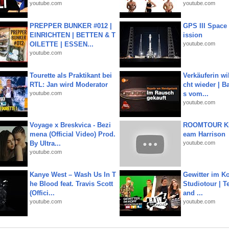
youtube.com
youtube.com
PREPPER BUNKER #012 |
GPS III Space
EINRICHTEN | BETTEN & T
ission
OILETTE | ESSEN...
youtube.com
youtube.com
Tourette als Praktikant bei
Verkäuferin wil
RTL: Jan wird Moderator
cht wieder | B
youtube.com
s vom...
youtube.com
Voyage x Breskvica - Bezi
ROOMTOUR KR
mena (Official Video) Prod.
eam Harrison
By Ultra...
youtube.com
youtube.com
Kanye West – Wash Us In T
Gewitter im Ko
he Blood feat. Travis Scott
Studiotour | Te
(Offici...
and ...
youtube.com
youtube.com