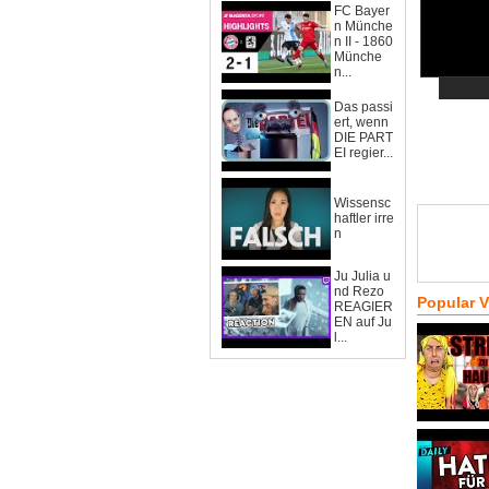
FC Bayer
n Münche
n II - 1860
Münche
n...
Das passi
ert, wenn
DIE PART
EI regier...
Wissensc
haftler irre
n
Ju Julia u
nd Rezo
Popular 
REAGIER
EN auf Ju
l...