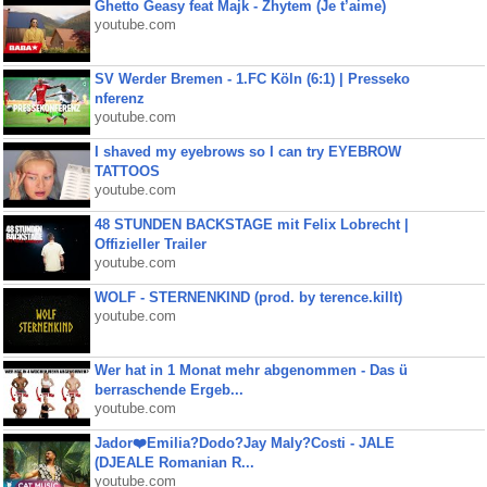
Ghetto Geasy feat Majk - Zhytem (Je t’aime)
youtube.com
SV Werder Bremen - 1.FC Köln (6:1) | Presseko
nferenz
youtube.com
I shaved my eyebrows so I can try EYEBROW
TATTOOS
youtube.com
48 STUNDEN BACKSTAGE mit Felix Lobrecht |
Offizieller Trailer
youtube.com
WOLF - STERNENKIND (prod. by terence.killt)
youtube.com
Wer hat in 1 Monat mehr abgenommen - Das ü
berraschende Ergeb...
youtube.com
Jador❤️Emilia?Dodo?Jay Maly?Costi - JALE
(DJEALE Romanian R...
youtube.com