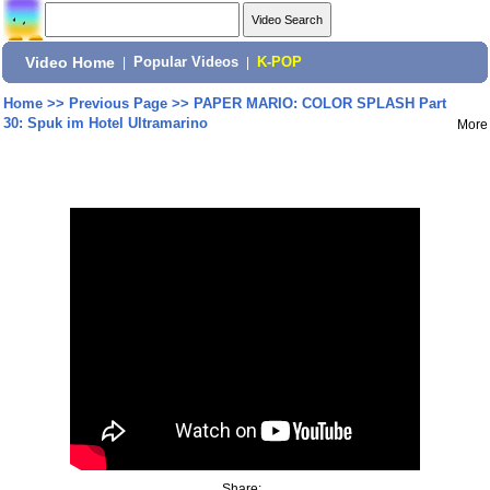
Video Home
|
Popular Videos
|
K-POP
Home
>>
Previous Page
>>
PAPER MARIO: COLOR SPLASH Part
30: Spuk im Hotel Ultramarino
More
Share: