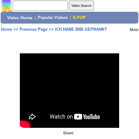
Video Home
|
Popular Videos
|
K-POP
Home
>>
Previous Page
>>
ICH HABE BIBI GEPRANKT
More
Share: