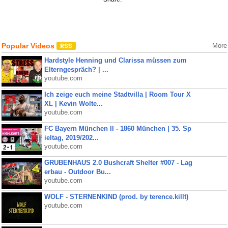
Popular Videos
More
Hardstyle Henning und Clarissa müssen zum
Elterngespräch? | ...
youtube.com
Ich zeige euch meine Stadtvilla | Room Tour X
XL | Kevin Wolte...
youtube.com
FC Bayern München II - 1860 München | 35. Sp
ieltag, 2019/202...
youtube.com
GRUBENHAUS 2.0 Bushcraft Shelter #007 - Lag
erbau - Outdoor Bu...
youtube.com
WOLF - STERNENKIND (prod. by terence.killt)
youtube.com