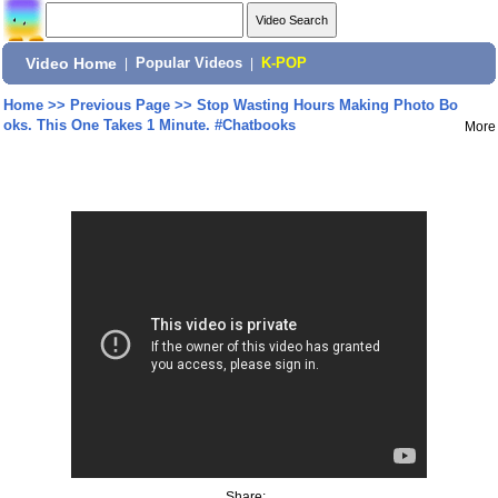
Video Home
|
Popular Videos
|
K-POP
Home
>>
Previous Page
>>
Stop Wasting Hours Making Photo Bo
oks. This One Takes 1 Minute. #Chatbooks
More
Share: