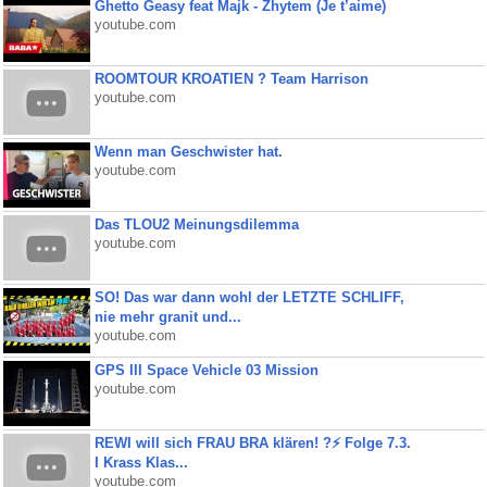
Ghetto Geasy feat Majk - Zhytem (Je t’aime)
youtube.com
ROOMTOUR KROATIEN ? Team Harrison
youtube.com
Wenn man Geschwister hat.
youtube.com
Das TLOU2 Meinungsdilemma
youtube.com
SO! Das war dann wohl der LETZTE SCHLIFF,
nie mehr granit und...
youtube.com
GPS III Space Vehicle 03 Mission
youtube.com
REWI will sich FRAU BRA klären! ?⚡️ Folge 7.3.
I Krass Klas...
youtube.com