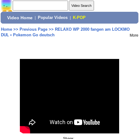
Video Home
|
Popular Videos
|
K-POP
Home
>>
Previous Page
>>
RELAXO WP 2000 fangen am LOCKMO
DUL • Pokemon Go deutsch
More
Share: