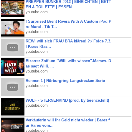
PREPPER BUNKER #012 | EINRICHTEN | BETT
EN & TOILETTE | ESSEN...
youtube.com
I Surprised Brent Rivera With A Custom iPad P
ro Mural - Tik T...
youtube.com
REWI will sich FRAU BRA klären! ?⚡️ Folge 7.3.
I Krass Klas...
youtube.com
Bizarrer Zoff um "Willi wills wissen"-Memes. D
as sagt Willi. ...
youtube.com
Rennen 1 | Nürburgring Langstrecken-Serie
youtube.com
WOLF - STERNENKIND (prod. by terence.killt)
youtube.com
Verkäuferin will ihr Geld nicht wieder | Bares f
ür Rares vom...
youtube.com