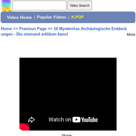
Video Home
|
Popular Videos
|
K-POP
Home
>>
Previous Page
>>
10 Mysteriöse Archäologische Entdeck
ungen - Die niemand erklären kann!
More
Share: