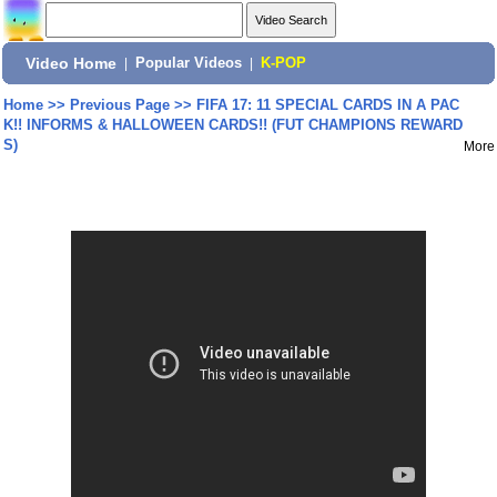
Video Home
|
Popular Videos
|
K-POP
Home
>>
Previous Page
>>
FIFA 17: 11 SPECIAL CARDS IN A PAC
K!! INFORMS & HALLOWEEN CARDS!! (FUT CHAMPIONS REWARD
S)
More