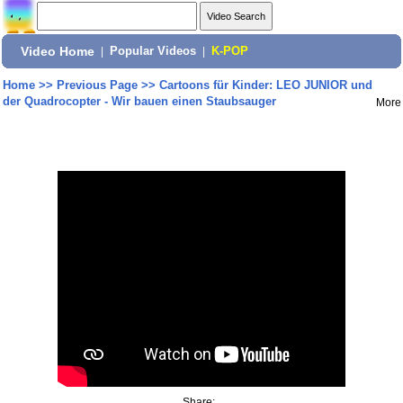
Video Home
|
Popular Videos
|
K-POP
Home
>>
Previous Page
>>
Cartoons für Kinder: LEO JUNIOR und
der Quadrocopter - Wir bauen einen Staubsauger
More
Share: