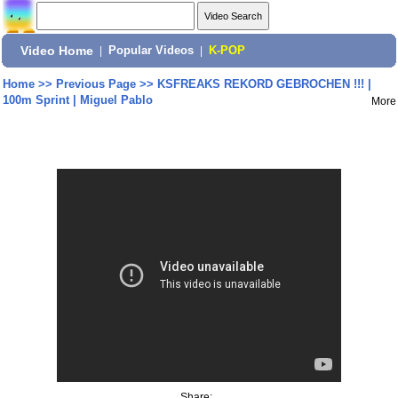
Video Home
|
Popular Videos
|
K-POP
Home
>>
Previous Page
>>
KSFREAKS REKORD GEBROCHEN !!! |
100m Sprint | Miguel Pablo
More
Share: