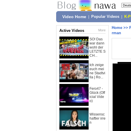
Video Home
|
Popular Videos
|
K-
Home
>>
Active Videos
More
rman
SO! Das
war dann
wohl der
LETZTE S
CH...
Ich zeige
euch mei
ne Stadtvi
lla | Ro...
Fero47 -
Glück (Off
icial Vide
o)
Wissensc
haftler irre
n