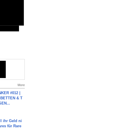
More
KER #012 |
 BETTEN & T
SEN...
l ihr Geld ni
ares für Rare