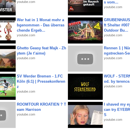
youtube.com
s vom...
youtube.com
Wer hat in 1 Monat mehr a
GRUBENHAUS 
bgenommen - Das überras
ft Shelter #007
chende Ergeb...
Outdoor Bu...
youtube.com
youtube.com
Ghetto Geasy feat Majk - Zh
Rennen 1 | Nü
ytem (Je t’aime)
ngstrecken-Se
youtube.com
youtube.com
SV Werder Bremen - 1.FC
WOLF - STERN
Köln (6:1) | Pressekonferen
od. by terence.
z
youtube.com
youtube.com
ROOMTOUR KROATIEN ? T
I shaved my e
eam Harrison
can try EYE
youtube.com
S
youtube.com