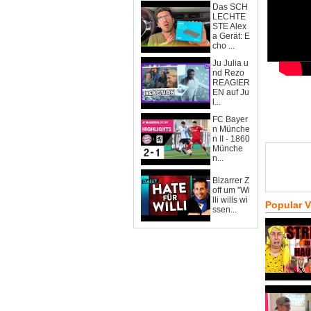
Das SCH
LECHTE
STE Alex
a Gerät: E
cho ...
Ju Julia u
nd Rezo
REAGIER
EN auf Ju
l...
FC Bayer
n Münche
n II - 1860
Münche
n...
Bizarrer Z
off um "Wi
lli wills wi
Popular 
ssen...