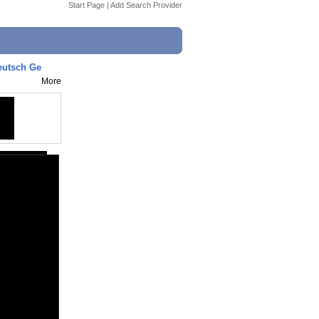
Start Page
|
Add Search Provider
eutsch Ge
More