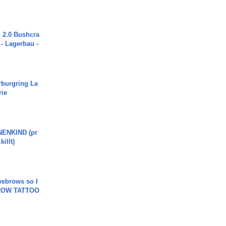
2.0 Bushcra
 - Lagerbau -
rburgring La
rie
ENKIND (pr
killt)
yebrows so I
BROW TATTOO