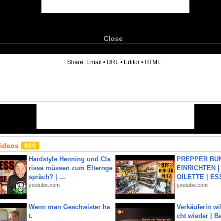
Close
6
Share:
Email
•
URL
•
Editor
•
HTML
Videos
Hardstyle Henning und Cla
PREPPER BUN
rissa müssen zum Elternge
EINRICHTEN |
spräch? | ...
OILETTE | ES
youtube.com
youtube.com
Wenn man Geschwister ha
Verkäuferin wil
t.
cht wieder | B