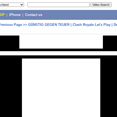
POP
|
iPhone
|
Contact us
Previous Page
>>
GÜNSTIG GEGEN TEUER | Clash Royale Let's Play | D