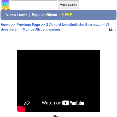
Video Home
|
Popular Videos
|
K-POP
Home
>>
Previous Page
>>
3 Absurd Umständliche Secrets... in Vi
deospielen! | MythosOfIrgendwasing
More
Share: