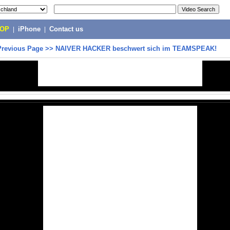
POP
|
iPhone
|
Contact us
Previous Page
>>
NAIVER HACKER beschwert sich im TEAMSPEAK!