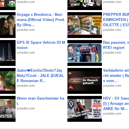
youtube.com
youtube.com
Voyage x Breskvica - Bezi
PREPPER BUN
mena (Official Video) Prod.
EINRICHTEN |
By Ultra...
OILETTE | ES
youtube.com
youtube.com
GPS III Space Vehicle 03 M
Das passiert,
ission
RTEI regiert
youtube.com
youtube.com
Jador❤️Emilia?Dodo?Jay
Verkäuferin wil
Maly?Costi - JALE (DJEAL
cht wieder | B
E Romanian R...
s vom...
youtube.com
youtube.com
Wenn man Geschwister ha
HSV - SV San
t.
(!) | Ansage a
youtube.com
ANKE für NI...
youtube.com