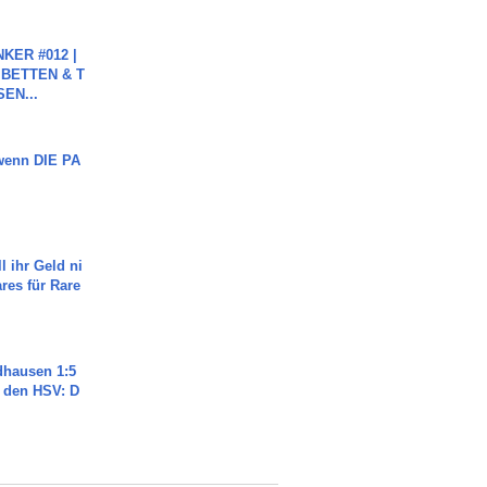
KER #012 |
 BETTEN & T
SEN...
 wenn DIE PA
l ihr Geld ni
ares für Rare
dhausen 1:5
n den HSV: D