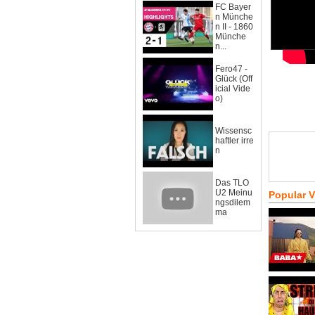
FC Bayer
n Münche
n II - 1860
Münche
n...
Fero47 -
Glück (Off
icial Vide
o)
Wissensc
haftler irre
n
Das TLO
U2 Meinu
Popular 
ngsdilem
ma