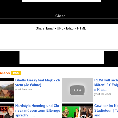
Close
6
Share:
Email
•
URL
•
Editor
•
HTML
Videos
Ghetto Geasy feat Majk - Zh
REWI will si
ytem (Je t’aime)
klären! ?⚡️ Fol
youtube.com
s Klas...
youtube.com
Hardstyle Henning und Cla
Gewitter im Ko
rissa müssen zum Elternge
Studiotour | Te
spräch? | ...
and ...