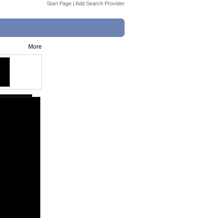
Start Page
|
Add Search Provider
More