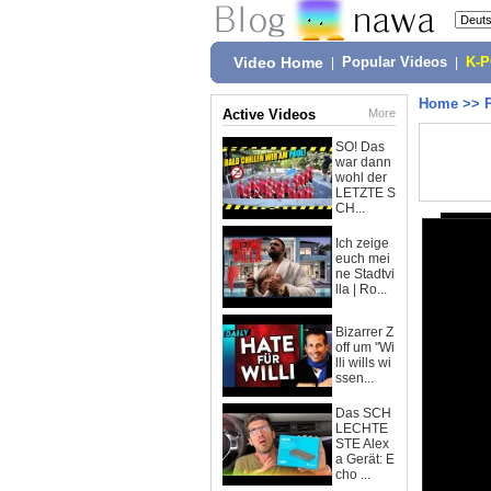
Video Home
|
Popular Videos
|
K-
Home
>>
Active Videos
More
SO! Das
war dann
wohl der
LETZTE S
CH...
Ich zeige
euch mei
ne Stadtvi
lla | Ro...
Bizarrer Z
off um "Wi
lli wills wi
ssen...
Das SCH
LECHTE
STE Alex
a Gerät: E
cho ...