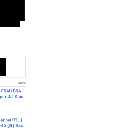
More
ch FRAU BRA
ge 7.3. I Kras
pf bei RTL |
il 2 (2) | Raw