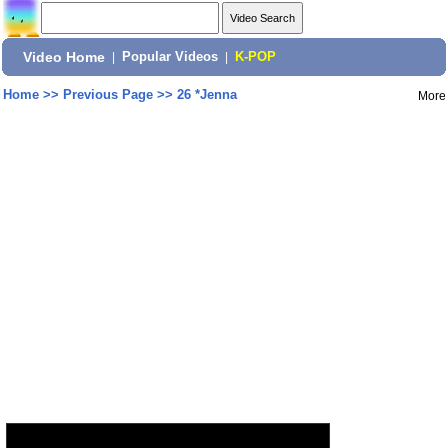
Video Home
|
Popular Videos
|
K-POP
Home
>>
Previous Page
>>
26 *Jenna
More
Share: