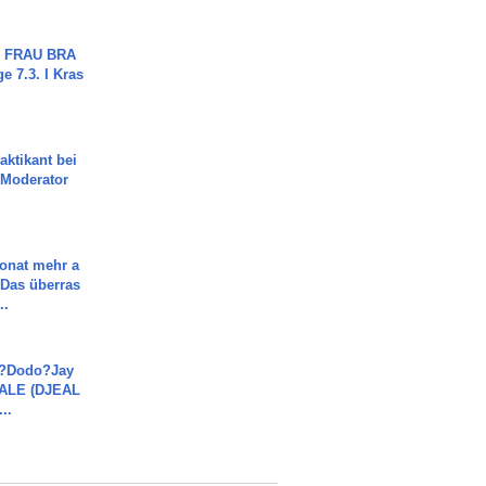
ch FRAU BRA
ge 7.3. I Kras
aktikant bei
 Moderator
Monat mehr a
Das überras
..
a?Dodo?Jay
JALE (DJEAL
..