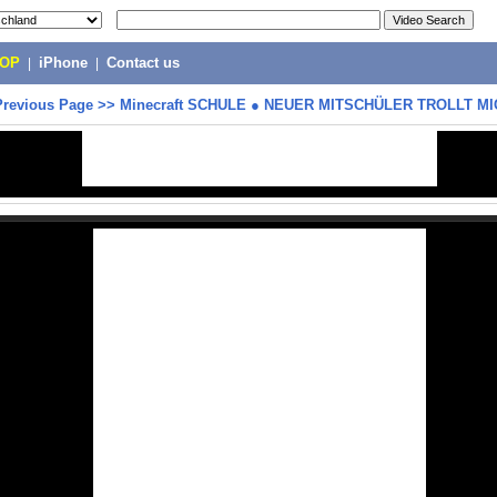
POP
|
iPhone
|
Contact us
Previous Page
>>
Minecraft SCHULE ● NEUER MITSCHÜLER TROLLT MI