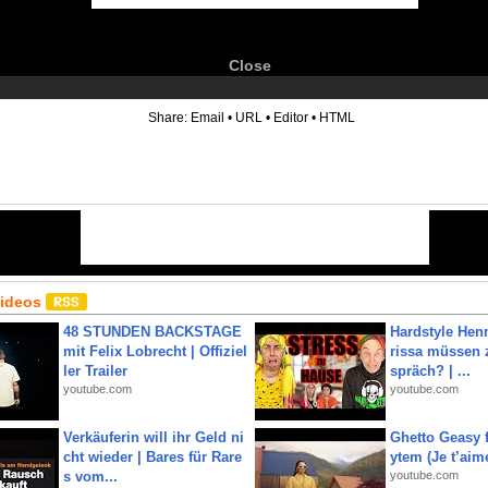
Close
6
Share:
Email
•
URL
•
Editor
•
HTML
Videos
48 STUNDEN BACKSTAGE
Hardstyle Hen
mit Felix Lobrecht | Offiziel
rissa müssen 
ler Trailer
spräch? | ...
youtube.com
youtube.com
Verkäuferin will ihr Geld ni
Ghetto Geasy f
cht wieder | Bares für Rare
ytem (Je t’aim
s vom...
youtube.com