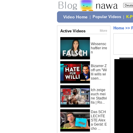
Video Home
|
Popular Videos
|
K-
Home
>>
Active Videos
More
Wissensc
haftler irre
n
Bizarrer Z
off um "Wi
lli wills wi
ssen...
Ich zeige
euch mei
ne Stadtvi
lla | Ro...
Das SCH
LECHTE
STE Alex
a Gerät: E
cho ...