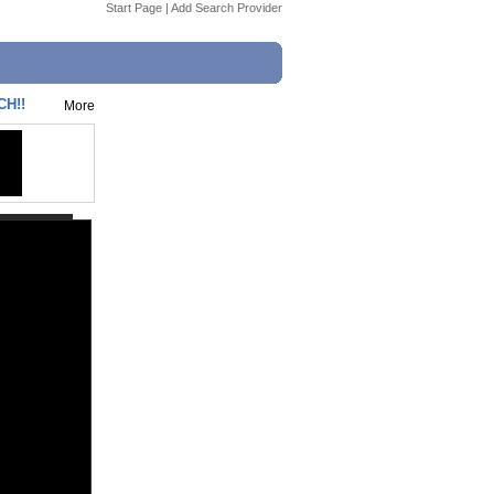
Start Page
|
Add Search Provider
CH!!
More