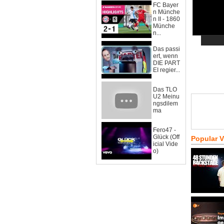
FC Bayer
n Münche
n II - 1860
Münche
n...
Das passi
ert, wenn
DIE PART
EI regier...
Das TLO
U2 Meinu
ngsdilem
ma
Fero47 -
Glück (Off
Popular 
icial Vide
o)