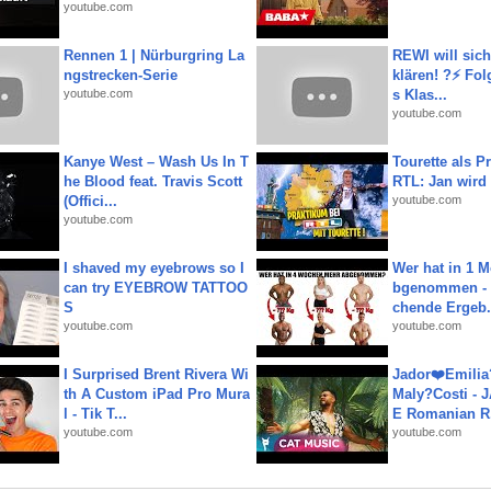
youtube.com
Rennen 1 | Nürburgring La
REWI will si
ngstrecken-Serie
klären! ?⚡️ Fol
youtube.com
s Klas...
youtube.com
Kanye West – Wash Us In T
Tourette als Pr
he Blood feat. Travis Scott
RTL: Jan wird
(Offici...
youtube.com
youtube.com
I shaved my eyebrows so I
Wer hat in 1 
can try EYEBROW TATTOO
bgenommen - 
S
chende Ergeb.
youtube.com
youtube.com
I Surprised Brent Rivera Wi
Jador❤️Emili
th A Custom iPad Pro Mura
Maly?Costi - 
l - Tik T...
E Romanian R.
youtube.com
youtube.com