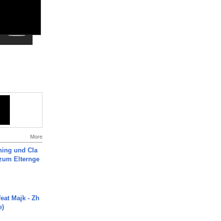
More
ning und Cla
zum Elternge
eat Majk - Zh
e)