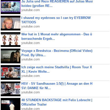
Ju Julia und Rezo REAGIEREN auf Julias Musi
kvideo (großen RE...
youtube.com
I shaved my eyebrows so I can try EYEBROW
TATTOOS
youtube.com
Wer hat in 1 Monat mehr abgenommen - Das ü
berraschende Ergeb...
youtube.com
Voyage x Breskvica - Bezimena (Official Video)
Prod. By Ultra...
youtube.com
Ich zeige euch meine Stadtvilla | Room Tour X
XL | Kevin Wolte...
youtube.com
HSV - SV Sandhausen 1:5(!) | Ansage an den H
SV: DANKE für NI...
youtube.com
48 STUNDEN BACKSTAGE mit Felix Lobrecht |
Offizieller Trailer
youtube.com