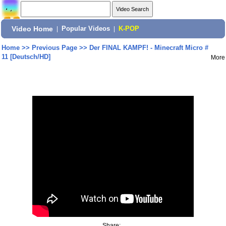
Video Home
|
Popular Videos
|
K-POP
Home
>>
Previous Page
>>
Der FINAL KAMPF! - Minecraft Micro #
11 [Deutsch/HD]
More
Share: