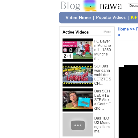
Video Home
|
Popular Videos
|
K-
Home
>>
Active Videos
More
o
FC Bayer
n Münche
n II - 1860
Münche
n...
SO! Das
war dann
wohl der
LETZTE S
CH...
Das SCH
LECHTE
STE Alex
a Gerät: E
cho ...
Das TLO
U2 Meinu
ngsdilem
ma