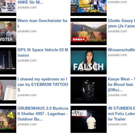
ANKE für NI...
youtube.com
youtube.com
Wenn man Geschwister ha
Ghetto Geasy f
t.
ytem (Je t’aim
youtube.com
youtube.com
GPS III Space Vehicle 03 M
Wissenschaftle
ission
youtube.com
youtube.com
I shaved my eyebrows so I
Kanye West – 
can try EYEBROW TATTOO
he Blood feat.
S
(Offici...
youtube.com
youtube.com
GRUBENHAUS 2.0 Bushcra
48 STUNDEN
ft Shelter #007 - Lagerbau -
mit Felix Lobre
Outdoor Bu...
ler Trailer
youtube.com
youtube.com