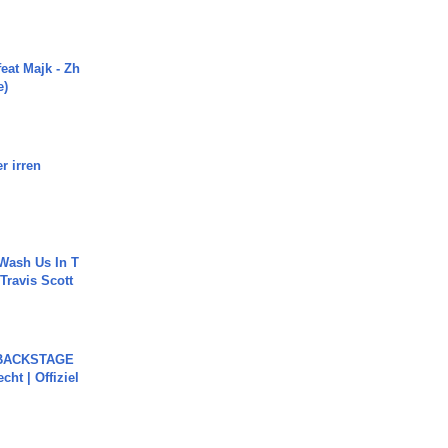
eat Majk - Zh
e)
r irren
Wash Us In T
 Travis Scott
 BACKSTAGE
cht | Offiziel