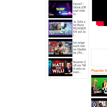
Fero47 -
Glück (Off
icial Vide
o)
Ju Julia u
nd Rezo
REAGIER
EN auf Ju
l...
Ich zeige
euch mei
ne Stadtvi
lla | Ro...
Bizarrer Z
off um "Wi
lli wills wi
Popular 
ssen...