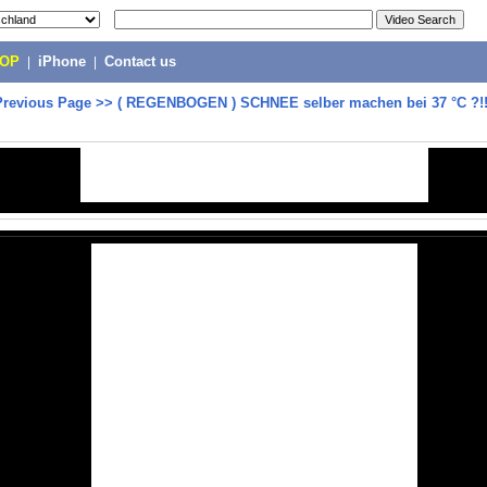
POP
|
iPhone
|
Contact us
Previous Page
>>
( REGENBOGEN ) SCHNEE selber machen bei 37 °C ?!! 