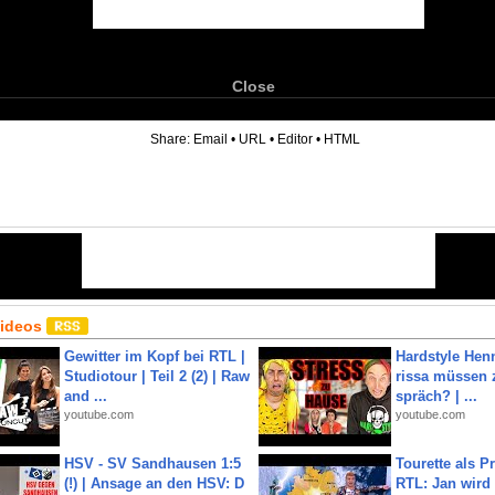
Close
6
Share:
Email
•
URL
•
Editor
•
HTML
Videos
Gewitter im Kopf bei RTL |
Hardstyle Hen
Studiotour | Teil 2 (2) | Raw
rissa müssen 
and ...
spräch? | ...
youtube.com
youtube.com
HSV - SV Sandhausen 1:5
Tourette als Pr
(!) | Ansage an den HSV: D
RTL: Jan wird