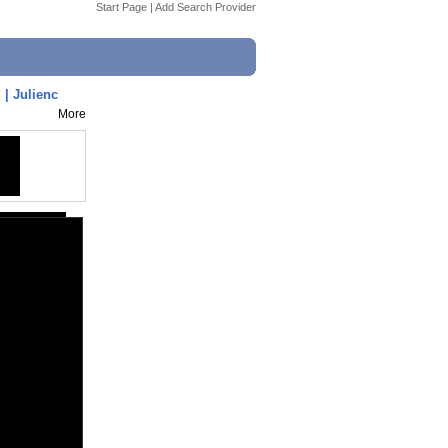
Start Page
|
Add Search Provider
| Julienc
More