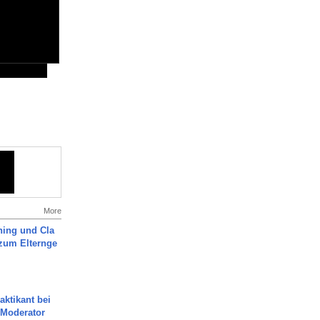
More
ning und Cla
zum Elternge
aktikant bei
 Moderator