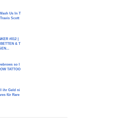
Wash Us In T
 Travis Scott
KER #012 |
 BETTEN & T
SEN...
yebrows so I
BROW TATTOO
l ihr Geld ni
ares für Rare