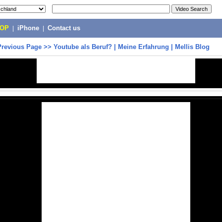
POP
|
iPhone
|
Contact us
Previous Page
>>
Youtube als Beruf? | Meine Erfahrung | Mellis Blog