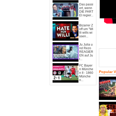
Das passi
ert, wenn
DIE PART
EI regier...
Bizarrer Z
off um "Wi
lli wills wi
ssen...
Ju Julia u
nd Rezo
REAGIER
EN auf Ju
l...
FC Bayer
n Münche
Popular 
n II - 1860
Münche
n...