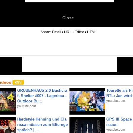
Close
6
Share:
Email
•
URL
•
Editor
•
HTML
Videos
GRUBENHAUS 2.0 Bushcra
Tourette als Pr
ft Shelter #007 - Lagerbau -
RTL: Jan wird
Outdoor Bu...
youtube.com
youtube.com
Hardstyle Henning und Cla
GPS III Space
rissa müssen zum Elternge
ission
spräch? | ...
youtube.com