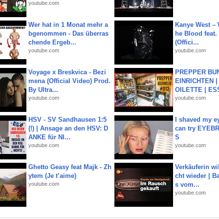
youtube.com
Wer hat in 1 Monat mehr a
Kanye West – 
bgenommen - Das überras
he Blood feat.
chende Ergeb...
(Offici...
youtube.com
youtube.com
Voyage x Breskvica - Bezi
PREPPER BUN
mena (Official Video) Prod.
EINRICHTEN |
By Ultra...
OILETTE | ES
youtube.com
youtube.com
HSV - SV Sandhausen 1:5
I shaved my e
(!) | Ansage an den HSV: D
can try EYE
ANKE für NI...
S
youtube.com
youtube.com
Ghetto Geasy feat Majk - Zh
Verkäuferin wil
ytem (Je t’aime)
cht wieder | B
youtube.com
s vom...
youtube.com