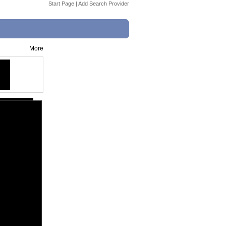
Start Page
|
Add Search Provider
More