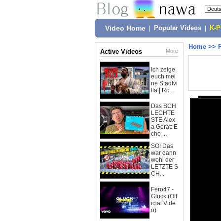
Video Home
|
Popular Videos
|
K-
Home
>>
Active Videos
More
Ich zeige
euch mei
ne Stadtvi
lla | Ro...
Das SCH
LECHTE
STE Alex
a Gerät: E
cho ...
SO! Das
war dann
wohl der
LETZTE S
CH...
Fero47 -
Glück (Off
icial Vide
o)