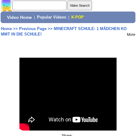
Video Home
|
Popular Videos
|
K-POP
Home
>>
Previous Page
>>
MINECRAFT SCHULE: 1 MÄDCHEN KO
MMT IN DIE SCHULE!
More
Share: