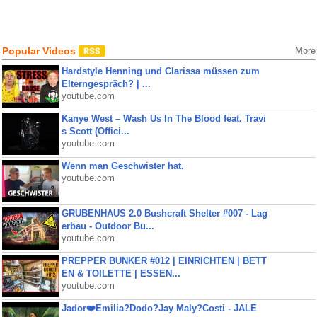
Popular Videos
More
Hardstyle Henning und Clarissa müssen zum
Elterngespräch? | ...
youtube.com
Kanye West – Wash Us In The Blood feat. Travi
s Scott (Offici...
youtube.com
Wenn man Geschwister hat.
youtube.com
GRUBENHAUS 2.0 Bushcraft Shelter #007 - Lag
erbau - Outdoor Bu...
youtube.com
PREPPER BUNKER #012 | EINRICHTEN | BETT
EN & TOILETTE | ESSEN...
youtube.com
Jador❤️Emilia?Dodo?Jay Maly?Costi - JALE