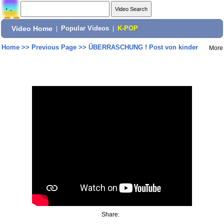
Video Home
|
Popular Videos
|
K-POP
Home
>>
Previous Page
>>
ÜBERRASCHUNG ! Post von kinder
More
Share: