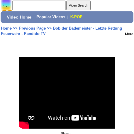
Video Home
|
Popular Videos
|
K-POP
Home
>>
Previous Page
>>
Bob der Bademeister - Letzte Rettung
Feuerwehr - Pandido TV
More
Share: