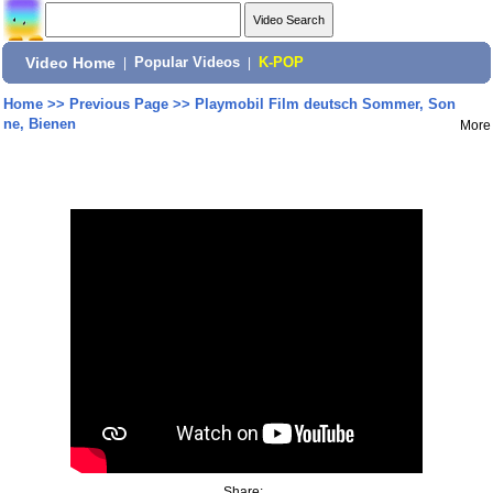
Video Home
|
Popular Videos
|
K-POP
Home
>>
Previous Page
>>
Playmobil Film deutsch Sommer, Son
ne, Bienen
More
Share: