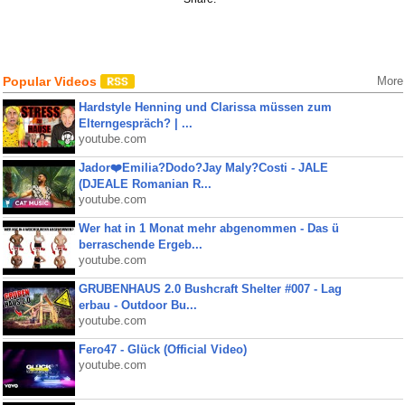
Popular Videos
More
Hardstyle Henning und Clarissa müssen zum
Elterngespräch? | ...
youtube.com
Jador❤️Emilia?Dodo?Jay Maly?Costi - JALE
(DJEALE Romanian R...
youtube.com
Wer hat in 1 Monat mehr abgenommen - Das ü
berraschende Ergeb...
youtube.com
GRUBENHAUS 2.0 Bushcraft Shelter #007 - Lag
erbau - Outdoor Bu...
youtube.com
Fero47 - Glück (Official Video)
youtube.com