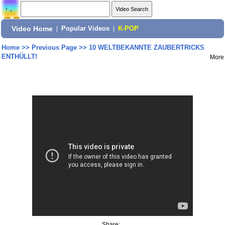
Video Home
|
Popular Videos
|
K-POP
Home
>>
Previous Page
>>
10 WELTBEKANNTE ZAUBERTRICKS
ENTHÜLLT!
More
Share: