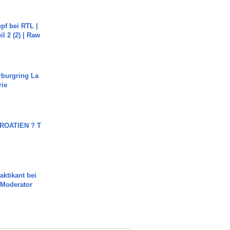
pf bei RTL |
il 2 (2) | Raw
rburgring La
rie
OATIEN ? T
aktikant bei
 Moderator