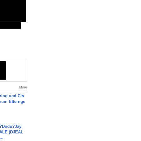
More
ning und Cla
zum Elternge
a?Dodo?Jay
JALE (DJEAL
..