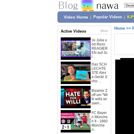
Video Home
|
Popular Videos
|
K-
Home
>>
Active Videos
More
Ju Julia u
nd Rezo
REAGIER
EN auf Ju
l...
Das SCH
LECHTE
STE Alex
a Gerät: E
cho ...
Bizarrer Z
off um "Wi
lli wills wi
ssen...
FC Bayer
n Münche
n II - 1860
Münche
n...