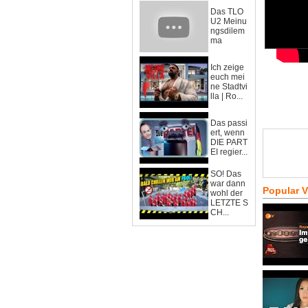
Das TLO
U2 Meinu
ngsdilem
ma
Ich zeige
euch mei
ne Stadtvi
lla | Ro...
Das passi
ert, wenn
DIE PART
EI regier...
SO! Das
war dann
Popular 
wohl der
LETZTE S
CH...