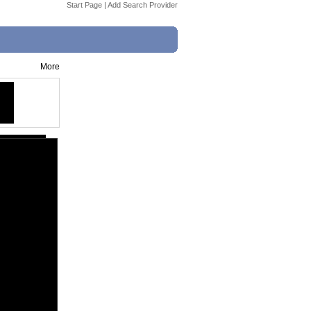
Start Page
|
Add Search Provider
More