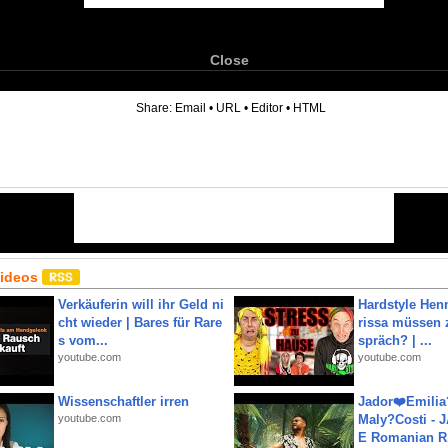
Close
6
Share:
Email
•
URL
•
Editor
•
HTML
Videos
Verkäuferin will ihr Geld ni
Hardstyle Hen
cht wieder | Bares für Rare
rissa müssen 
s vom...
spräch? | ...
youtube.com
youtube.com
Wissenschaftler irren
Jador❤️Emili
youtube.com
Maly?Costi - 
E Romanian R.