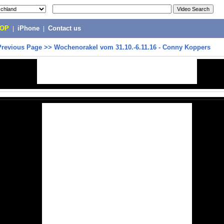
POP
|
iPhone
|
Contact us
Previous Page
>>
Wochenorakel vom 31.10.-6.11.16 - Conny Koppers