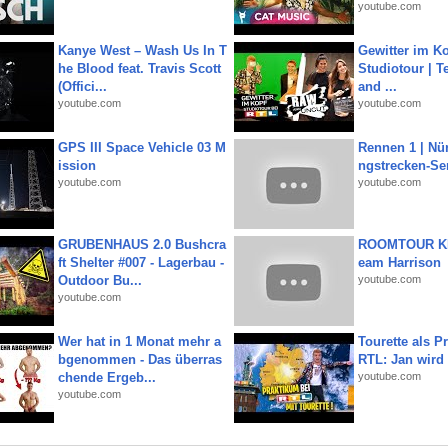
youtube.com
Kanye West – Wash Us In T
Gewitter im Ko
he Blood feat. Travis Scott
Studiotour | Te
(Offici...
and ...
youtube.com
youtube.com
GPS III Space Vehicle 03 M
Rennen 1 | Nü
ission
ngstrecken-Se
youtube.com
youtube.com
GRUBENHAUS 2.0 Bushcra
ROOMTOUR KR
ft Shelter #007 - Lagerbau -
eam Harrison
Outdoor Bu...
youtube.com
youtube.com
Wer hat in 1 Monat mehr a
Tourette als Pr
bgenommen - Das überras
RTL: Jan wird
chende Ergeb...
youtube.com
youtube.com