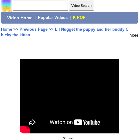
Video Home
|
Popular Videos
|
K-POP
Home
>>
Previous Page
>>
Lil Nugget the puppy and her buddy C
hicky the kitten
More
Share: