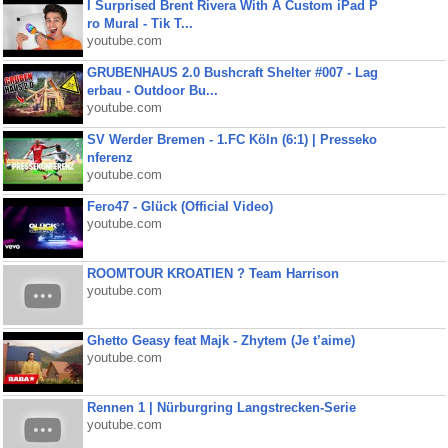
I Surprised Brent Rivera With A Custom iPad P
ro Mural - Tik T...
youtube.com
GRUBENHAUS 2.0 Bushcraft Shelter #007 - Lag
erbau - Outdoor Bu...
youtube.com
SV Werder Bremen - 1.FC Köln (6:1) | Presseko
nferenz
youtube.com
Fero47 - Glück (Official Video)
youtube.com
ROOMTOUR KROATIEN ? Team Harrison
youtube.com
Ghetto Geasy feat Majk - Zhytem (Je t’aime)
youtube.com
Rennen 1 | Nürburgring Langstrecken-Serie
youtube.com