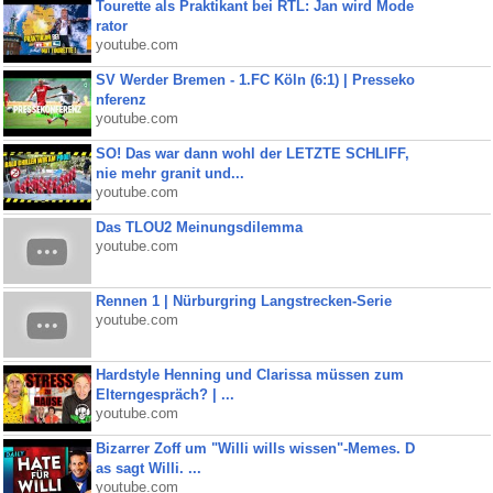
Tourette als Praktikant bei RTL: Jan wird Mode
rator
youtube.com
SV Werder Bremen - 1.FC Köln (6:1) | Presseko
nferenz
youtube.com
SO! Das war dann wohl der LETZTE SCHLIFF,
nie mehr granit und...
youtube.com
Das TLOU2 Meinungsdilemma
youtube.com
Rennen 1 | Nürburgring Langstrecken-Serie
youtube.com
Hardstyle Henning und Clarissa müssen zum
Elterngespräch? | ...
youtube.com
Bizarrer Zoff um "Willi wills wissen"-Memes. D
as sagt Willi. ...
youtube.com