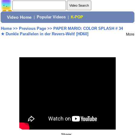
Video Home
|
Popular Videos
|
K-POP
Home
>>
Previous Page
>>
PAPER MARIO: COLOR SPLASH # 34
★ Dunkle Parallelen in der Revers-Welt! [HD60]
More
Share: