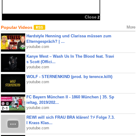
Close
2
Popular Videos
More
Hardstyle Henning und Clarissa müssen zum
Elterngespräch? | ...
youtube.com
Kanye West – Wash Us In The Blood feat. Travi
s Scott (Offici...
youtube.com
WOLF - STERNENKIND (prod. by terence.killt)
youtube.com
FC Bayern München II - 1860 München | 35. Sp
ieltag, 2019/202...
youtube.com
REWI will sich FRAU BRA klären! ?⚡️ Folge 7.3.
I Krass Klas...
youtube.com