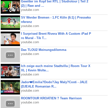
Gewitter im Kopf bei RTL | Studiotour | Teil 2
(2) | Raw and ...
youtube.com
SV Werder Bremen - 1.FC Köln (6:1) | Presseko
nferenz
youtube.com
I Surprised Brent Rivera With A Custom iPad P
ro Mural - Tik T...
youtube.com
Das TLOU2 Meinungsdilemma
youtube.com
Ich zeige euch meine Stadtvilla | Room Tour X
XL | Kevin Wolte...
youtube.com
Jador❤️Emilia?Dodo?Jay Maly?Costi - JALE
(DJEALE Romanian R...
youtube.com
ROOMTOUR KROATIEN ? Team Harrison
youtube.com