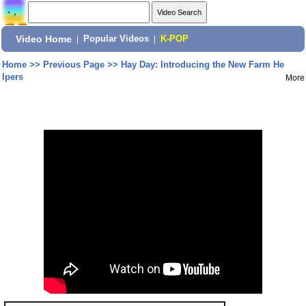
Video Home
|
Popular Videos
|
K-POP
Home
>>
Previous Page
>>
Hay Day: Introducing the New Farm He
lpers
More
Share: