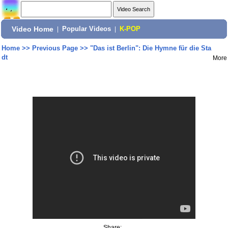
Video Home
|
Popular Videos
|
K-POP
Home
>>
Previous Page
>>
"Das ist Berlin": Die Hymne für die Sta
dt
More
Share: