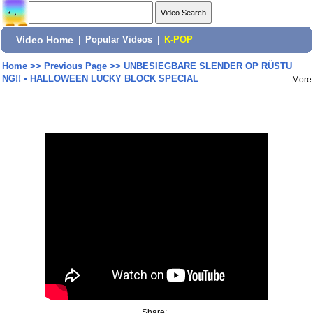
Video Home
|
Popular Videos
|
K-POP
Home
>>
Previous Page
>>
UNBESIEGBARE SLENDER OP RÜSTU
NG!! • HALLOWEEN LUCKY BLOCK SPECIAL
More
Share: