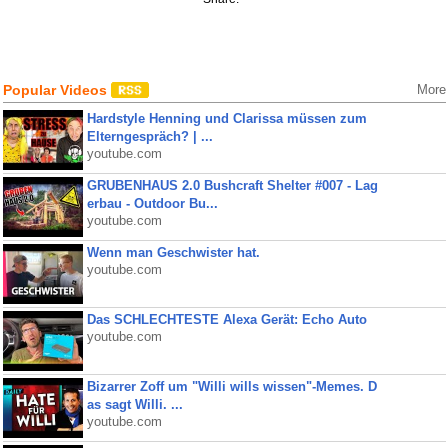
Popular Videos
More
Hardstyle Henning und Clarissa müssen zum
Elterngespräch? | ...
youtube.com
GRUBENHAUS 2.0 Bushcraft Shelter #007 - Lag
erbau - Outdoor Bu...
youtube.com
Wenn man Geschwister hat.
youtube.com
Das SCHLECHTESTE Alexa Gerät: Echo Auto
youtube.com
Bizarrer Zoff um "Willi wills wissen"-Memes. D
as sagt Willi. ...
youtube.com