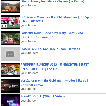
Ghetto Geasy feat Majk - Zhytem (Je t’aime)
youtube.com
FC Bayern München II - 1860 München | 35. Sp
ieltag, 2019/202...
youtube.com
Jador❤️Emilia?Dodo?Jay Maly?Costi - JALE
(DJEALE Romanian R...
youtube.com
ROOMTOUR KROATIEN ? Team Harrison
youtube.com
PREPPER BUNKER #012 | EINRICHTEN | BETT
EN & TOILETTE | ESSEN...
youtube.com
Verkäuferin will ihr Geld nicht wieder | Bares f
ür Rares vom...
youtube.com
Fero47 - Glück (Official Video)
youtube.com