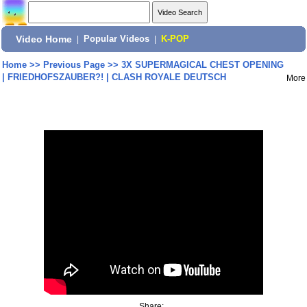
Video Home
|
Popular Videos
|
K-POP
Home
>>
Previous Page
>>
3X SUPERMAGICAL CHEST OPENING
| FRIEDHOFSZAUBER?! | CLASH ROYALE DEUTSCH
More
Share: