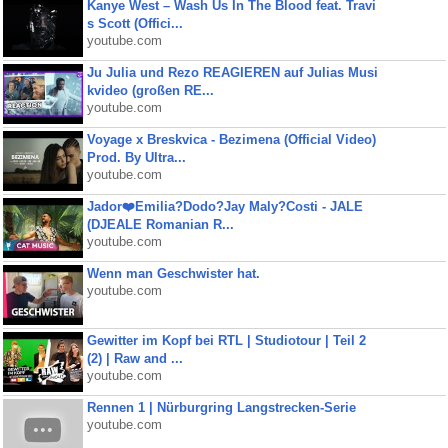
Kanye West – Wash Us In The Blood feat. Travi
s Scott (Offici...
youtube.com
Ju Julia und Rezo REAGIEREN auf Julias Musi
kvideo (großen RE...
youtube.com
Voyage x Breskvica - Bezimena (Official Video)
Prod. By Ultra...
youtube.com
Jador❤️Emilia?Dodo?Jay Maly?Costi - JALE
(DJEALE Romanian R...
youtube.com
Wenn man Geschwister hat.
youtube.com
Gewitter im Kopf bei RTL | Studiotour | Teil 2
(2) | Raw and ...
youtube.com
Rennen 1 | Nürburgring Langstrecken-Serie
youtube.com