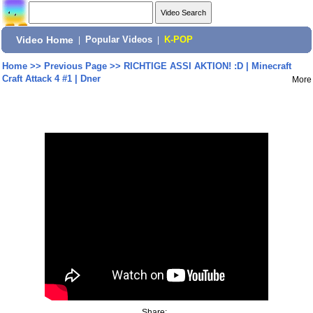
Video Home
|
Popular Videos
|
K-POP
Home
>>
Previous Page
>>
RICHTIGE ASSI AKTION! :D | Minecraft
Craft Attack 4 #1 | Dner
More
Share: