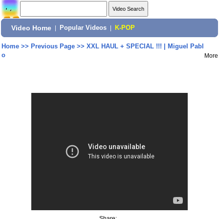
Video Home
|
Popular Videos
|
K-POP
Home
>>
Previous Page
>>
XXL HAUL + SPECIAL !!! | Miguel Pabl
o
More
Share: