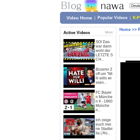
Video Home
|
Popular Videos
|
K-
Home
>>
Active Videos
More
SO! Das
war dann
wohl der
LETZTE S
CH...
Bizarrer Z
off um "Wi
lli wills wi
ssen...
FC Bayer
n Münche
n II - 1860
Münche
n...
Ich zeige
euch mei
ne Stadtvi
lla | Ro...