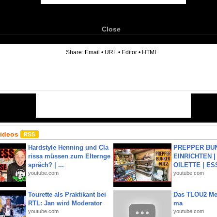
Close
6
Share:
Email
•
URL
•
Editor
•
HTML
Videos
Hardstyle Henning und Cla
PREPPER BUN
rissa müssen zum Elternge
EINRICHTEN |
spräch? | ...
OILETTE | ES
youtube.com
youtube.com
Tourette als Praktikant bei
Das TLOU2 Me
RTL: Jan wird Moderator
ma
youtube.com
youtube.com