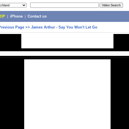
POP
|
iPhone
|
Contact us
Previous Page
>>
James Arthur - Say You Won't Let Go