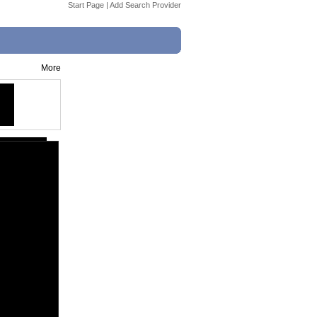
Start Page
|
Add Search Provider
More