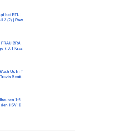
pf bei RTL |
il 2 (2) | Raw
ch FRAU BRA
ge 7.3. I Kras
Wash Us In T
 Travis Scott
dhausen 1:5
n den HSV: D