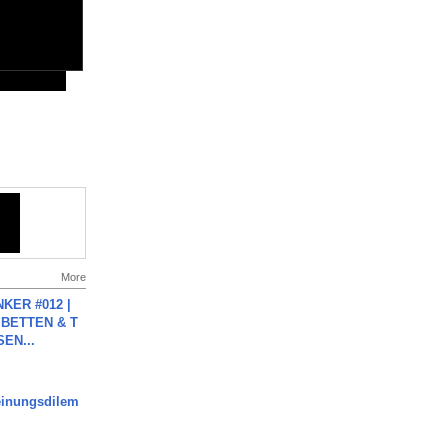
More
KER #012 |
 BETTEN & T
SEN...
inungsdilem