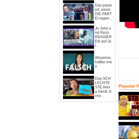
Das passi
ert, wenn
DIE PART
EI regier...
Ju Julia u
nd Rezo
REAGIER
EN auf Ju
l...
Wissensc
haftler irre
n
Das SCH
LECHTE
Popular 
STE Alex
a Gerät: E
cho ...