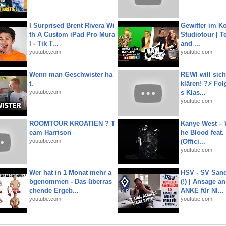
I Surprised Brent Rivera Wi
Gewitter im Ko
th A Custom iPad Pro Mura
Studiotour | Te
l - Tik T...
and ...
youtube.com
youtube.com
Wenn man Geschwister ha
REWI will si
t.
klären! ?⚡️ Fol
youtube.com
s Klas...
youtube.com
ROOMTOUR KROATIEN ? T
Kanye West – 
eam Harrison
he Blood feat.
youtube.com
(Offici...
youtube.com
Wer hat in 1 Monat mehr a
HSV - SV San
bgenommen - Das überras
(!) | Ansage a
chende Ergeb...
ANKE für NI...
youtube.com
youtube.com