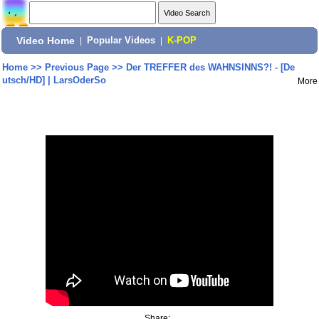
Video Home
|
Popular Videos
|
K-POP
Home
>>
Previous Page
>>
Der TREFFER des WAHNSINNS?! - [De
utsch/HD] | LarsOderSo
More
Share: