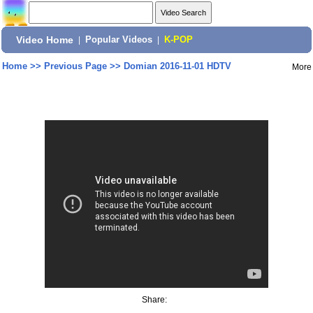
Video Home
|
Popular Videos
|
K-POP
Home
>>
Previous Page
>>
Domian 2016-11-01 HDTV
More
Share: