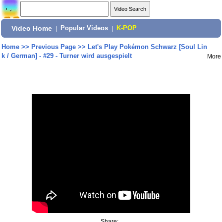
Video Home
|
Popular Videos
|
K-POP
Home
>>
Previous Page
>>
Let's Play Pokémon Schwarz [Soul Lin
k / German] - #29 - Turner wird ausgespielt
More
Share: