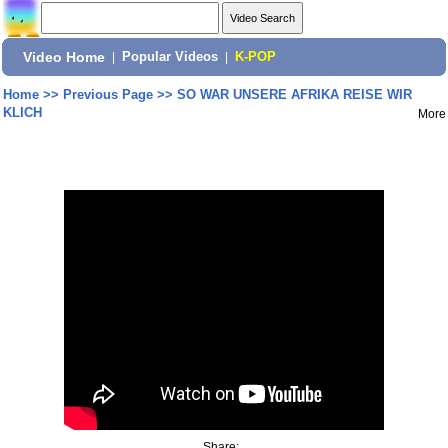
Video Home
|
Popular Videos
|
K-POP
Home
>>
Previous Page
>>
SO WAR UNSERE AFRIKA REISE WIR
KLICH
More
Share: