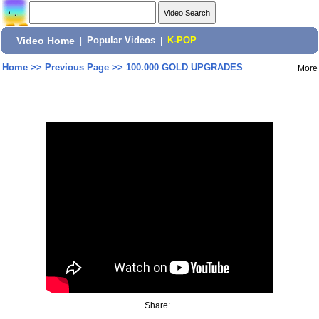
Video Home
|
Popular Videos
|
K-POP
Home
>>
Previous Page
>>
100.000 GOLD UPGRADES
More
Share: