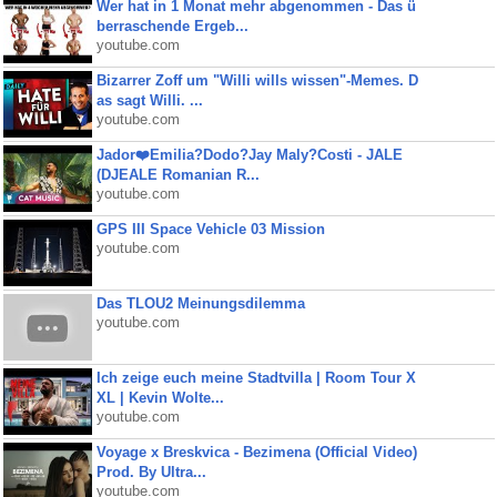
Wer hat in 1 Monat mehr abgenommen - Das ü
berraschende Ergeb...
youtube.com
Bizarrer Zoff um "Willi wills wissen"-Memes. D
as sagt Willi. ...
youtube.com
Jador❤️Emilia?Dodo?Jay Maly?Costi - JALE
(DJEALE Romanian R...
youtube.com
GPS III Space Vehicle 03 Mission
youtube.com
Das TLOU2 Meinungsdilemma
youtube.com
Ich zeige euch meine Stadtvilla | Room Tour X
XL | Kevin Wolte...
youtube.com
Voyage x Breskvica - Bezimena (Official Video)
Prod. By Ultra...
youtube.com