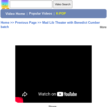
Video Home
|
Popular Videos
|
K-POP
Home
>>
Previous Page
>>
Mad Lib Theater with Benedict Cumber
batch
More
Share: