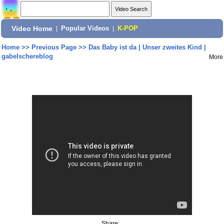
Video Home
|
Popular Videos
|
K-POP
Home
>>
Previous Page
>>
Das Baby ist da | Unser zweites Kind |
gabelschereblog
More
Share: