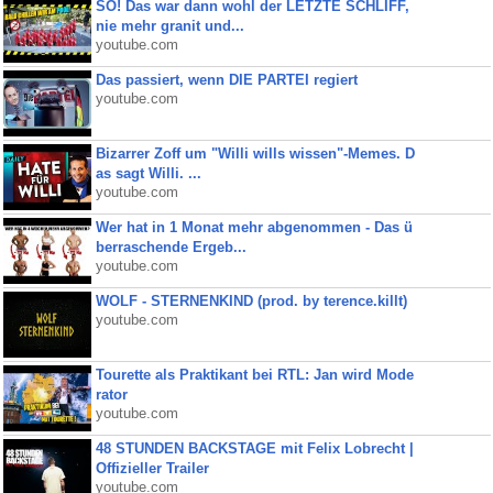
SO! Das war dann wohl der LETZTE SCHLIFF,
nie mehr granit und...
youtube.com
Das passiert, wenn DIE PARTEI regiert
youtube.com
Bizarrer Zoff um "Willi wills wissen"-Memes. D
as sagt Willi. ...
youtube.com
Wer hat in 1 Monat mehr abgenommen - Das ü
berraschende Ergeb...
youtube.com
WOLF - STERNENKIND (prod. by terence.killt)
youtube.com
Tourette als Praktikant bei RTL: Jan wird Mode
rator
youtube.com
48 STUNDEN BACKSTAGE mit Felix Lobrecht |
Offizieller Trailer
youtube.com