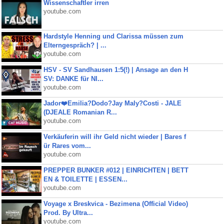
Wissenschaftler irren
youtube.com
Hardstyle Henning und Clarissa müssen zum
Elterngespräch? | ...
youtube.com
HSV - SV Sandhausen 1:5(!) | Ansage an den H
SV: DANKE für NI...
youtube.com
Jador❤️Emilia?Dodo?Jay Maly?Costi - JALE
(DJEALE Romanian R...
youtube.com
Verkäuferin will ihr Geld nicht wieder | Bares f
ür Rares vom...
youtube.com
PREPPER BUNKER #012 | EINRICHTEN | BETT
EN & TOILETTE | ESSEN...
youtube.com
Voyage x Breskvica - Bezimena (Official Video)
Prod. By Ultra...
youtube.com