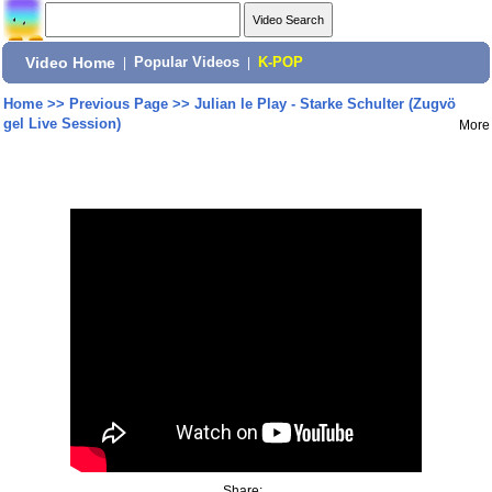
Video Home
|
Popular Videos
|
K-POP
Home
>>
Previous Page
>>
Julian le Play - Starke Schulter (Zugvö
gel Live Session)
More
Share: