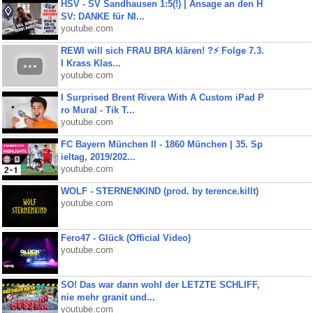
HSV - SV Sandhausen 1:5(!) | Ansage an den H
SV: DANKE für NI...
youtube.com
REWI will sich FRAU BRA klären! ?⚡️ Folge 7.3.
I Krass Klas...
youtube.com
I Surprised Brent Rivera With A Custom iPad P
ro Mural - Tik T...
youtube.com
FC Bayern München II - 1860 München | 35. Sp
ieltag, 2019/202...
youtube.com
WOLF - STERNENKIND (prod. by terence.killt)
youtube.com
Fero47 - Glück (Official Video)
youtube.com
SO! Das war dann wohl der LETZTE SCHLIFF,
nie mehr granit und...
youtube.com