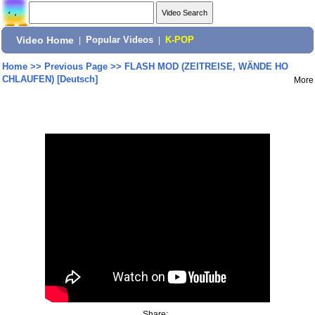
Video Home
|
Popular Videos
|
K-POP
Home
>>
Previous Page
>>
FLASH MOD (ZEITREISE, WÄNDE HO
CHLAUFEN) [Deutsch]
More
Share: