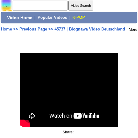
Video Home
|
Popular Videos
|
K-POP
Home
>>
Previous Page
>>
45737 | Blognawa Video Deutschland
More
Share: