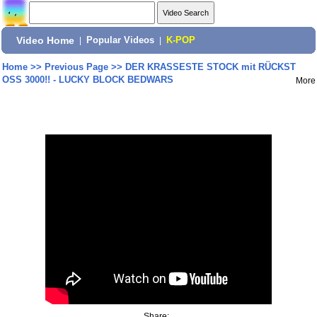
Video Home
|
Popular Videos
|
K-POP
Home
>>
Previous Page
>>
DER KRASSESTE STOCK mit RÜCKST
OSS 3000!! - LUCKY BLOCK BEDWARS
More
Share: